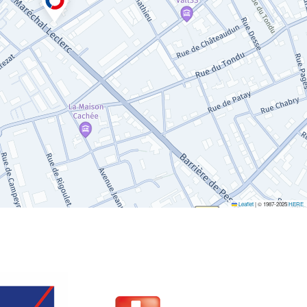
Leaflet
|
© 1987-2025
HERE