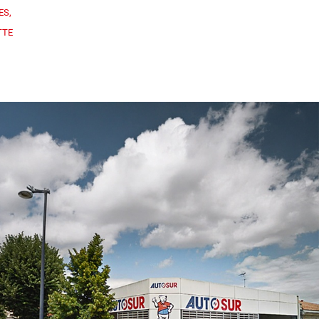
ES,
TTE