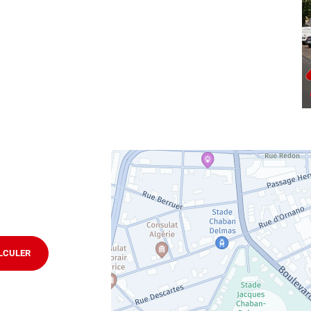
LCULER
JUSQU'AU
POINT
DE
VENTE
AUTOSUR
BORDEAUX