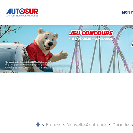
MON P
Opération
spéciale
Mai
-
Décembre
2026
-
Locations
Accueil
France
Nouvelle-Aquitaine
Gironde