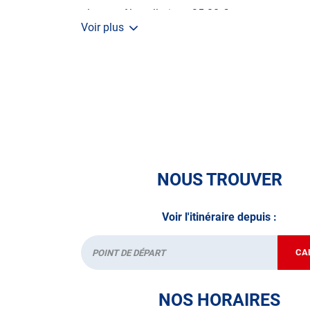
• le contrôle pollution : 35.00 €
Voir plus
A très bientôt chez
AUTOSUR BORDEAUX
NOUS TROUVER
Voir l'itinéraire depuis :
CA
Départ
NOS HORAIRES