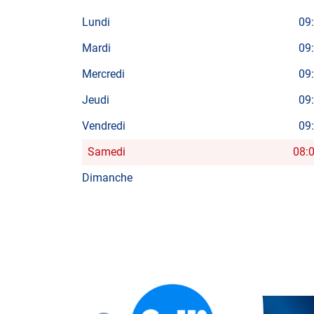
Lundi
09
Mardi
09
Mercredi
09
Jeudi
09
Vendredi
09
Samedi
08:
Horaires
d'ouverture
Dimanche
d'aujourd'hui