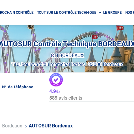
ROCHAIN CONTRÔLE
TOUT SUR LE CONTRÔLE TECHNIQUE
LE GROUPE
NOS 
AUTOSUR Contrôle Technique BORDEAU
CTI BORDEAUX
110, boulevard du maréchal leclerc
-
33000 Bordeaux
N° de téléphone
AFFICHER
4.9
/5
LE
589
avis clients
NUMÉRO
DE
TÉLÉPHONE
DU
CENTRE
AUTOSUR
BORDEAUX
Bordeaux
AUTOSUR Bordeaux