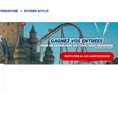
FORMATIONS
DEVENIR AFFILIE
X
PARTICIPER AU JEU SANS RESERVER
PARTICIPER
AU
JEU
SANS
RESERVER